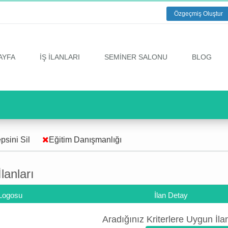
Özgeçmiş Oluştur
AYFA
İŞ İLANLARI
SEMİNER SALONU
BLOG
sini Sil
Eğitim Danışmanlığı
İlanları
Logosu
İlan Detay
Aradığınız Kriterlere Uygun İl