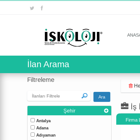
ANAS
İlan Arama
Filtreleme
Hep
İş 
Şehir
Firma 
Antalya
Adana
Adıyaman