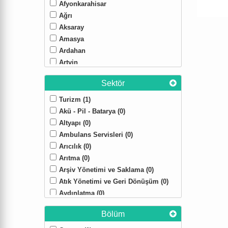
Afyonkarahisar
Ağrı
Aksaray
Amasya
Ardahan
Artvin
Bartın
Sektör
Batman
Bayburt
Turizm (1)
Bilecik
Akü - Pil - Batarya (0)
Bingöl
Altyapı (0)
Bitlis
Ambulans Servisleri (0)
Bolu
Arıcılık (0)
Burdur
Arıtma (0)
Çanakkale
Arşiv Yönetimi ve Saklama (0)
Çankırı
Atık Yönetimi ve Geri Dönüşüm (0)
Çorum
Aydınlatma (0)
Denizli
Bağcılık (0)
Bölüm
Düzce
Bağlantı Elemanları (0)
Erzincan