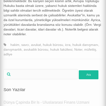
beklenmektedir. Bu kariyeri seçen kisinin artik, Avrupa Toplulugu
Hukuku basta olmak üzere, yabanci hukuk sistemleri hakkinda
bilgi sahibi olmalari tercih edilmektedir. Ögretim üyesi olarak
uzmanlik alaninda serbest de çalisabilirler. Avukatlar"in, kamu ya
da özel kurumlarda, yöneticilige yükselmeleri mümkündür. Ayrica,
yürüttükleri davalarda branslasma söz konusu olabilir. (Örn: Vergi
davalari, ticari davalar, idari davalar vb.). Noterlik belgesi alarak
noter olabilirler.
hakim
,
savcı
,
avukat
,
hukuk bürosu
,
icra
,
hukuk danışmanı
,
danışmanlık
,
avukatlık bürosu
,
hukuk fakültesi
,
Noter
,
müfettiş
,
adliye
Son Yazılar
Dünya Çapinda Bir Is - Uluslararasi Finans Uzmani