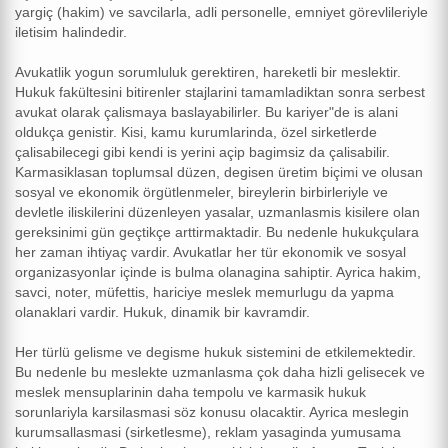
yargiç (hakim) ve savcilarla, adli personelle, emniyet görevlileriyle
iletisim halindedir.
Avukatlik yogun sorumluluk gerektiren, hareketli bir meslektir.
Hukuk fakültesini bitirenler stajlarini tamamladiktan sonra serbest
avukat olarak çalismaya baslayabilirler. Bu kariyer"de is alani
oldukça genistir. Kisi, kamu kurumlarinda, özel sirketlerde
çalisabilecegi gibi kendi is yerini açip bagimsiz da çalisabilir.
Karmasiklasan toplumsal düzen, degisen üretim biçimi ve olusan
sosyal ve ekonomik örgütlenmeler, bireylerin birbirleriyle ve
devletle iliskilerini düzenleyen yasalar, uzmanlasmis kisilere olan
gereksinimi gün geçtikçe arttirmaktadir. Bu nedenle hukukçulara
her zaman ihtiyaç vardir. Avukatlar her tür ekonomik ve sosyal
organizasyonlar içinde is bulma olanagina sahiptir. Ayrica hakim,
savci, noter, müfettis, hariciye meslek memurlugu da yapma
olanaklari vardir. Hukuk, dinamik bir kavramdir.
Her türlü gelisme ve degisme hukuk sistemini de etkilemektedir.
Bu nedenle bu meslekte uzmanlasma çok daha hizli gelisecek ve
meslek mensuplarinin daha tempolu ve karmasik hukuk
sorunlariyla karsilasmasi söz konusu olacaktir. Ayrica meslegin
kurumsallasmasi (sirketlesme), reklam yasaginda yumusama