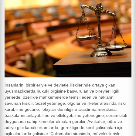
Insanlarin birbirleriyle ve devletle iliskilerinde ortaya çikan
uyusmazliklarda hukuki bilgisine basvurulan ve bireyleri ilgili
yerlerde, özellikle mahkemelerde temsil eden ve haklarini
savunan kisidir. Sözel yetenege, olgular ve ilkeler arasinda iliski
kurabilme gücüne, olaylari derinligine arastirma merakina,
baskalarini anlayabilme ve etkileyebilme yetenegine, sorumluluk
duygusuna sahip kimseler olmalari gerekir. Avukatlar, büro ve
adliye gibi kapali ortamlarda, gerektiginde kesif çalismalari için
açik alanlarda çalisirlar. Çalismalari sirasinda, müvekkilleriyle,